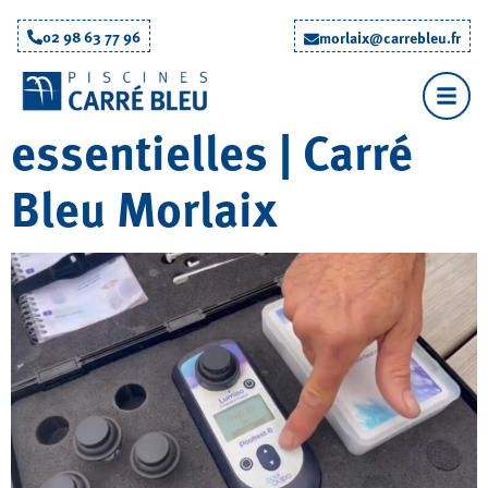
Hivernage de piscine :
02 98 63 77 96
morlaix@carrebleu.fr
découvrez nos étapes
essentielles | Carré
Bleu Morlaix