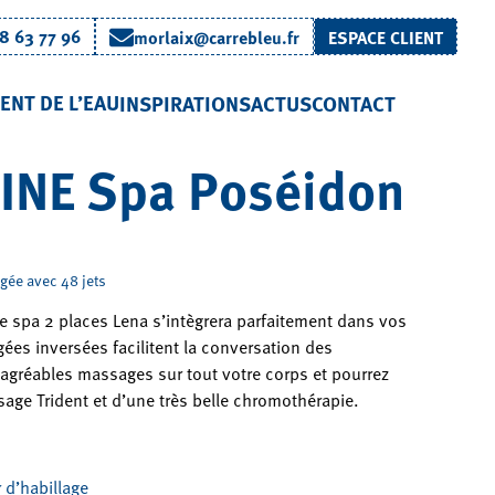
8 63 77 96
morlaix@carrebleu.fr
ESPACE CLIENT
ENT DE L’EAU
INSPIRATIONS
ACTUS
CONTACT
INE Spa Poséidon
ngée avec 48 jets
e spa 2 places Lena s’intègrera parfaitement dans vos
gées inversées facilitent la conversation des
d’agréables massages sur tout votre corps et pourrez
sage Trident et d’une très belle chromothérapie.
 d’habillage