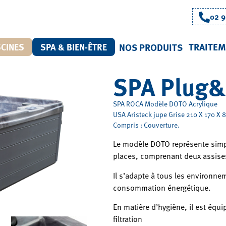
02 9
TRAITEM
SCINES
SPA & BIEN-ÊTRE
NOS PRODUITS
SPA Plug&
SPA ROCA Modèle DOTO Acrylique
USA Aristeck jupe Grise 210 X 170 X 8
Compris : Couverture.
Le modèle DOTO représente simp
places, comprenant deux assises
Il s’adapte à tous les environne
consommation énergétique.
En matière d’hygiène, il est équ
filtration