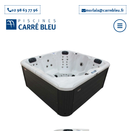
02 98 63 77 96
morlaix@carrebleu.fr